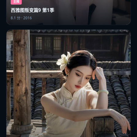
主推
西雅图叛变篇9 第1季
8.1
分 ·
2016