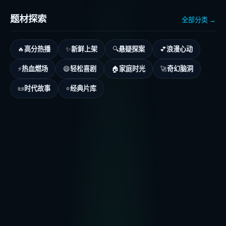
题材探索
全部分类 →
高分热播
新鲜上架
悬疑探案
浪漫心动
🔥
✨
🔍
💕
热血燃场
轻松喜剧
家庭时光
奇幻脑洞
⚡
😄
🏠
🚀
时代故事
经典片库
📜
⭐