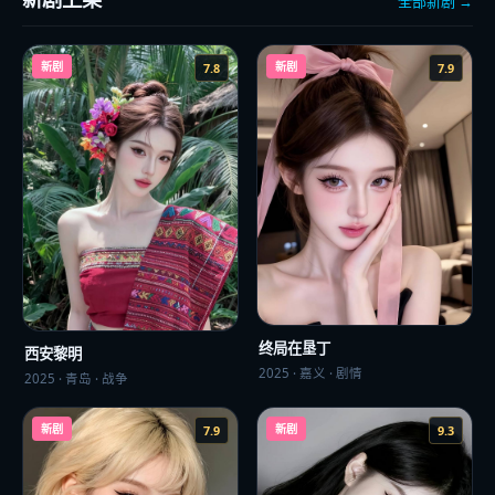
全部新剧 →
新剧
新剧
7.8
7.9
终局在垦丁
西安黎明
2025
·
嘉义
·
剧情
2025
·
青岛
·
战争
新剧
新剧
7.9
9.3