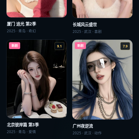
厦门 追光 第2季
长城风云盛世
2025
·
青岛
·
奇幻
2025
·
武汉
·
喜剧
新剧
新剧
9.1
7.9
北京彼岸篇 第3季
广州夜逆流
2025
·
青岛
·
爱情
2025
·
武汉
·
动作