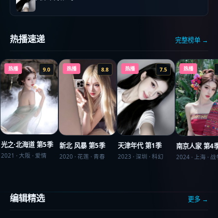
热播速递
完整榜单 →
热播
热播
热播
热播
9.0
8.8
7.5
光之·北海道 第5季
新北 风暴 第5季
天津年代 第1季
南京人家 第4
2021
·
大阪
·
爱情
2020
·
花莲
·
青春
2023
·
深圳
·
科幻
2024
·
上海
·
战
编辑精选
更多 →