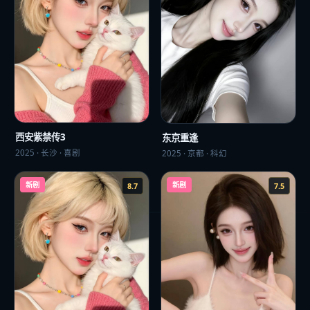
西安紫禁传3
东京重逢
2025
·
长沙
·
喜剧
2025
·
京都
·
科幻
新剧
新剧
8.7
7.5