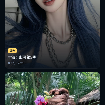
高分
宁波：山河 第5季
8.3
分 ·
2023