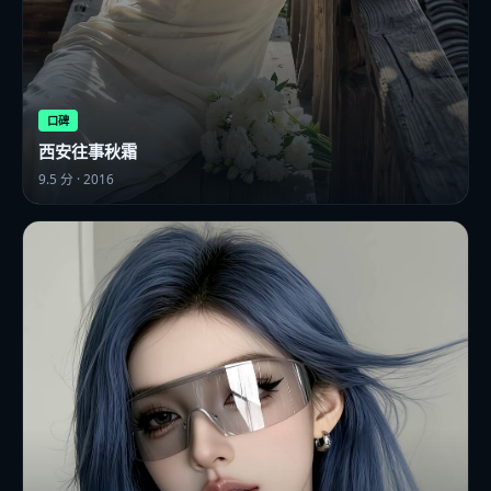
口碑
西安往事秋霜
9.5
分 ·
2016